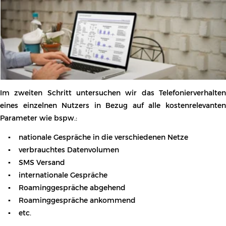
Nachdem das Nutzungsverhalten im Einzelnen analysiert
wurde, werden möglichst homogene Nutzungs-typen in
Clustern (Gruppen) zusammengefasst. Im obigen Schaubild
haben wir exemplarisch mögliche Cluster dargestellt. Es
handelt sich um ein vereinfachtes Diagramm – betrachtet
werden die Nutzung von Sprachtelefonie und von mobilen
Datendiensten. Die jeweiligen Gruppen werden in der Realität
um weitere Komponenten, wie bspw. SMS Nutzung,
Auslandstelefonie etc. ergänzt.
Die Cluster dienen in erster Linie der Reduzierung der
Komplexität. Sie werden sicher nicht für bspw. 100 Mitarbeiter
– 100 unterschiedliche Tarife haben wollen.