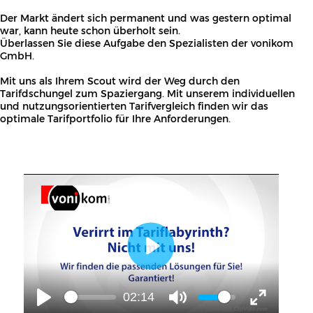
02:14
Was bringt mir das?
Sie erhalten eine Rechnungsanalyse Ihrer bestehenden
Mobilfunkkosten mit statistischen Auswertungen.
Einsparpotenziale werden aufgedeckt – wir empfehlen
Möglichkeiten zur Nutzenoptimierung.
Die Betrachtung der Kommunikationsdienste in ihrer
Gesamtheit ist für eine erfolgreiche und nachhaltige
Kostenreduzierung relevanter und wichtiger als die Wahl der
“passenden Flatrate”. Hier genau setzt unsere Analyse an.
Wie funktioniert der nutzungsorientierte Tarifvergleich
Mobilfunk?