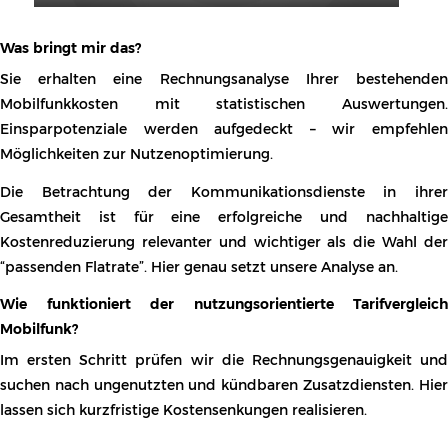
Im ersten Schritt prüfen wir die Rechnungsgenauigkeit und
suchen nach ungenutzten und kündbaren Zusatzdiensten. Hier
lassen sich kurzfristige Kostensenkungen realisieren.
Im zweiten Schritt untersuchen wir das Telefonierverhalten
eines einzelnen Nutzers in Bezug auf alle kostenrelevanten
Parameter wie bspw.:
▪
nationale Gespräche in die verschiedenen Netze
▪
verbrauchtes Datenvolumen
▪
SMS Versand
▪
internationale Gespräche
▪
Roaminggespräche abgehend
▪
Roaminggespräche ankommend
▪
etc.