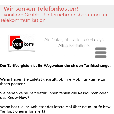
Wir senken Telefonkosten!
vonikom GmbH - Unternehmensberatung für
Telekommunikation
Menü
Der Tarifvergleich ist Ihr Wegweiser durch den Tarifdschungel.
Wann haben Sie zuletzt geprüft, ob Ihre Mobilfunktarife zu
Ihnen passen?
Sie haben keine Zeit dafür, Ihnen fehlen die Ressourcen oder
das Know-How?
Wann hat Sie Ihr Anbieter das letzte Mal über neue Tarife bzw.
Tarifoptionen informiert?
Der Markt ändert sich permanent und was gestern optimal
war, kann heute schon überholt sein.
Überlassen Sie diese Aufgabe den Spezialisten der vonikom
GmbH.
Mit uns als Ihrem Scout wird der Weg durch den
Tarifdschungel zum Spaziergang. Mit unserem individuellen
und nutzungsorientierten Tarifvergleich finden wir das
optimale Tarifportfolio für Ihre Anforderungen.