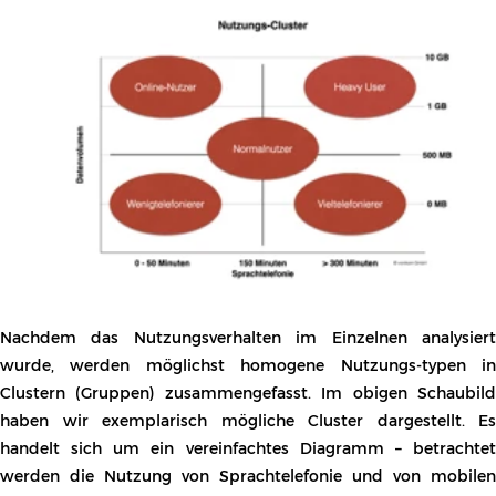
Auf Basis der durch den Tarifvergleich gewonnen Daten
kalkulieren wir für Sie die neue Kostenkonstellation. Sie sehen
dann schwarz auf weiß, wie hoch Ihr Einspar-potenzial ist. Wir
vergleichen also nicht nur Tarifblätter miteinander, sondern
ermitteln Ihren tatsächlichen Bedarf. Die nutzungsorientierte
Bedarfsanalyse ist wesentlich transparenter, nachvollziehbarer
und genauer als andere Methoden.
Im Anschluß an unseren Tarifvergleich beraten wir zusammen
mit Ihnen, wie Sie das Einsparpotenzial realisieren können.
Selbstverständlich übernehmen wir die Umsetzung der neuen
Lösung.
Merke:
Die blosse Wahl einer Flatrate führt in den seltensten
Fällen zu einem optimalen Ergebnis. Rechnungsgenauigkeit,
Gebühren für Roaming und internationale Gespräche,
ungenutzte Dienste, bedarfsgerechte Volumina – ob